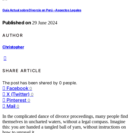
Guía Actual sobre Divorcio en Perú – Aspectos Legales
Published on
29 June 2024
AUTHOR
Christopher
SHARE ARTICLE
The post has been shared by
0
people.
Facebook
0
X (Twitter)
0
Pinterest
0
Mail
0
In the complicated dance of divorce proceedings, many people find
themselves in uncharted waters, without a legal compass. Imagine
this: you are handed a tangled ball of yarn, without instructions on
how to unravel it.