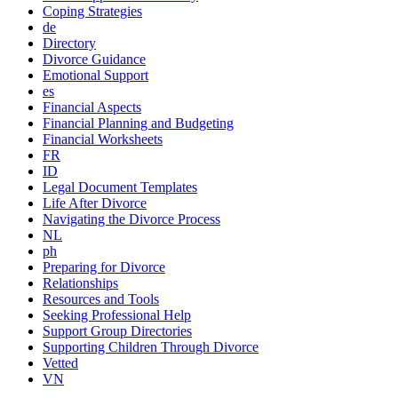
Coping Strategies
de
Directory
Divorce Guidance
Emotional Support
es
Financial Aspects
Financial Planning and Budgeting
Financial Worksheets
FR
ID
Legal Document Templates
Life After Divorce
Navigating the Divorce Process
NL
ph
Preparing for Divorce
Relationships
Resources and Tools
Seeking Professional Help
Support Group Directories
Supporting Children Through Divorce
Vetted
VN