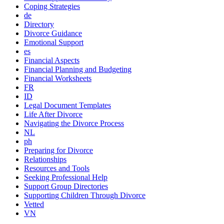
Coping Strategies
de
Directory
Divorce Guidance
Emotional Support
es
Financial Aspects
Financial Planning and Budgeting
Financial Worksheets
FR
ID
Legal Document Templates
Life After Divorce
Navigating the Divorce Process
NL
ph
Preparing for Divorce
Relationships
Resources and Tools
Seeking Professional Help
Support Group Directories
Supporting Children Through Divorce
Vetted
VN