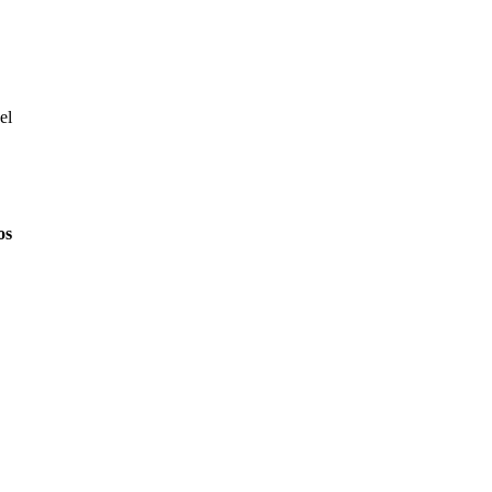
el
os