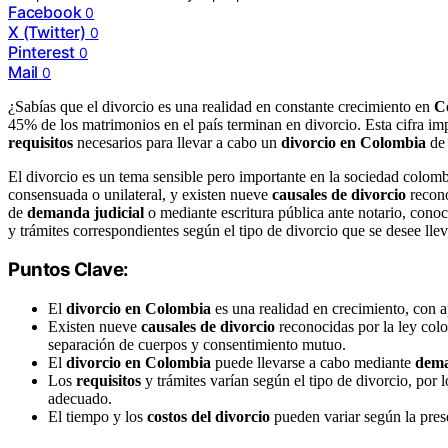
Facebook
0
X (Twitter)
0
Pinterest
0
Mail
0
¿Sabías que el divorcio es una realidad en constante crecimiento en
C
45% de los matrimonios en el país terminan en divorcio. Esta cifra im
requisitos
necesarios para llevar a cabo un
divorcio en Colombia
de 
El divorcio es un tema sensible pero importante en la sociedad colom
consensuada o unilateral, y existen nueve
causales de divorcio
recono
de
demanda judicial
o mediante escritura pública ante notario, cono
y trámites correspondientes según el tipo de divorcio que se desee llev
Puntos Clave:
El
divorcio en Colombia
es una realidad en crecimiento, con
Existen nueve
causales de divorcio
reconocidas por la ley col
separación de cuerpos y consentimiento mutuo.
El
divorcio en Colombia
puede llevarse a cabo mediante
dema
Los
requisitos
y trámites varían según el tipo de divorcio, por 
adecuado.
El tiempo y los
costos del divorcio
pueden variar según la pres