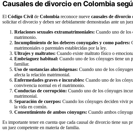
Causales de divorcio en Colombia según
El
Código Civil
de
Colombia
reconoce nueve
causales de divorcio
e
solicitar el divorcio y deben ser debidamente demostradas ante un juez
Relaciones sexuales extramatrimoniales:
Cuando uno de los c
matrimonio.
Incumplimiento de los deberes conyugales y como padres:
C
matrimoniales o parentales establecidas por la ley.
Ultrajes y maltratos:
Cuando existe maltrato físico o emocional
Embriaguez habitual:
Cuando uno de los cónyuges tiene un p
familiar.
Uso de sustancias alucinógenas:
Cuando uno de los cónyuges t
afecta la relación matrimonial.
Enfermedades graves e incurables:
Cuando uno de los cónyug
convivencia normal en el matrimonio.
Conductas de corrupción:
Cuando uno de los cónyuges incurre
matrimonial.
Separación de cuerpos:
Cuando los cónyuges deciden vivir po
la vida en común.
Consentimiento de ambos cónyuges:
Cuando ambos cónyuges 
Es importante tener en cuenta que cada causal de divorcio tiene sus p
un juez competente en materia de familia.