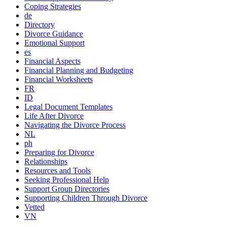
Coping Strategies
de
Directory
Divorce Guidance
Emotional Support
es
Financial Aspects
Financial Planning and Budgeting
Financial Worksheets
FR
ID
Legal Document Templates
Life After Divorce
Navigating the Divorce Process
NL
ph
Preparing for Divorce
Relationships
Resources and Tools
Seeking Professional Help
Support Group Directories
Supporting Children Through Divorce
Vetted
VN