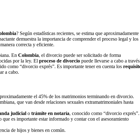
olombia
? Según estadísticas recientes, se estima que aproximadamente 
pactante demuestra la importancia de comprender el proceso legal y los
manera correcta y eficiente.
biana. En
Colombia
, el divorcio puede ser solicitado de forma
cidas por la ley. El
proceso de divorcio
puede llevarse a cabo a través
cido como “divorcio exprés”. Es importante tener en cuenta los
requisit
ar a cabo.
 aproximadamente el 45% de los matrimonios terminando en divorcio.
ombiana, que van desde relaciones sexuales extramatrimoniales hasta
nda judicial
o
trámite en notaría
, conocido como “divorcio exprés”.
lo que es importante estar informado y contar con el asesoramiento
encia de hijos y bienes en común.