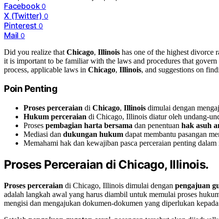
Facebook
0
X (Twitter)
0
Pinterest
0
Mail
0
Did you realize that
Chicago
,
Illinois
has one of the highest divorce r
it is important to be familiar with the laws and procedures that govern 
process, applicable laws in
Chicago
,
Illinois
, and suggestions on findi
Poin Penting
Proses perceraian
di
Chicago
,
Illinois
dimulai dengan mengaj
Hukum perceraian
di Chicago, Illinois diatur oleh undang-un
Proses
pembagian harta bersama
dan penentuan
hak asuh a
Mediasi dan
dukungan hukum
dapat membantu pasangan menc
Memahami hak dan kewajiban pasca perceraian penting dalam m
Proses Perceraian di Chicago, Illinois.
Proses perceraian
di Chicago, Illinois dimulai dengan
pengajuan gu
adalah langkah awal yang harus diambil untuk memulai proses hukum 
mengisi dan mengajukan dokumen-dokumen yang diperlukan kepada 