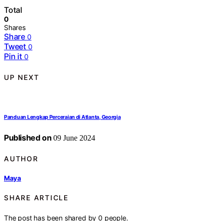
Total
0
Shares
Share
0
Tweet
0
Pin it
0
UP NEXT
Panduan Lengkap Perceraian di Atlanta, Georgia
Published on
09 June 2024
AUTHOR
Maya
SHARE ARTICLE
The post has been shared by
0
people.