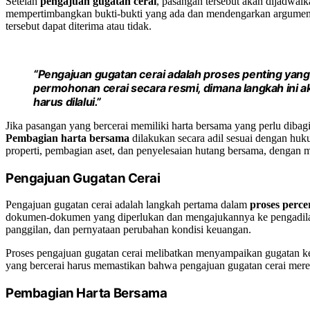
Setelah
pengajuan gugatan cerai
, pasangan tersebut akan dijadwal
mempertimbangkan bukti-bukti yang ada dan mendengarkan argumen 
tersebut dapat diterima atau tidak.
“Pengajuan gugatan cerai adalah proses penting y
permohonan cerai secara resmi, dimana langkah ini
harus dilalui.”
Jika pasangan yang bercerai memiliki harta bersama yang perlu diba
Pembagian harta bersama
dilakukan secara adil sesuai dengan huku
properti, pembagian aset, dan penyelesaian hutang bersama, dengan m
Pengajuan Gugatan Cerai
Pengajuan gugatan cerai adalah langkah pertama dalam
proses perce
dokumen-dokumen yang diperlukan dan mengajukannya ke pengadilan 
panggilan, dan pernyataan perubahan kondisi keuangan.
Proses pengajuan gugatan cerai melibatkan menyampaikan gugatan ke 
yang bercerai harus memastikan bahwa pengajuan gugatan cerai merek
Pembagian Harta Bersama