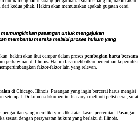
kan untuk menghadiri sidang pengadilan. Dalam sidang ini, hakim akan
dari kedua pihak. Hakim akan memutuskan apakah gugatan cerai
ang memungkinkan pasangan untuk mengajukan
 akan membantu mereka melalui proses hukum yang
gikan, hakim akan ikut campur dalam proses
pembagian harta bersam
m perkawinan di Illinois. Hal ini bisa melibatkan penentuan kepemilik
empertimbangkan faktor-faktor lain yang relevan.
raian
di Chicago, Illinois. Pasangan yang ingin bercerai harus mengisi
setempat. Dokumen-dokumen ini biasanya meliputi petisi cerai, sura
pengadilan yang memiliki yurisdiksi atas kasus perceraian. Pasangan
a sesuai dengan persyaratan hukum yang berlaku di Illinois.