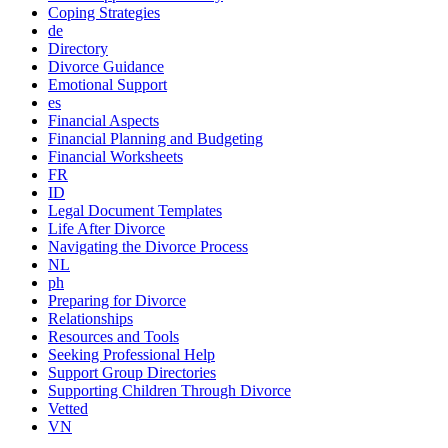
Coping Strategies
de
Directory
Divorce Guidance
Emotional Support
es
Financial Aspects
Financial Planning and Budgeting
Financial Worksheets
FR
ID
Legal Document Templates
Life After Divorce
Navigating the Divorce Process
NL
ph
Preparing for Divorce
Relationships
Resources and Tools
Seeking Professional Help
Support Group Directories
Supporting Children Through Divorce
Vetted
VN