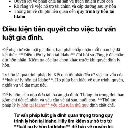
Quyền lợi về phân chia tài sản và trách nhiệm nuôi con
Rõ ràng về việc hỗ trợ tài chính và cấp dưỡng sau ly hôn
Thông tin về chi phí liên quan đến
quy trình ly hôn tại
Idaho
Điều kiện tiên quyết cho việc tư vấn
luật gia đình.
Để nhận tư vấn luật gia đình, bạn phải chấp nhận mối quan hệ đã
kết thúc. **Điều kiện ly hôn tại Idaho** đòi hỏi sự đồng ý để chấm
dứt hôn nhân. Kiểm tra các lựa chọn khác trước khi quyết định ly
hôn.
Ly hôn là quá trình pháp lý. Kết quả tốt nhất đến từ việc tư vấn của
**luật sư ly hôn tại Idaho**. Họ giúp bạn hiểu về quy trình, quyền,
nghĩa vụ và đạt mục tiêu.
Để ly hôn, cần nộp đơn tại tòa án gia đình. Thông tin trong đơn bao
gồm chi tiết cá nhân và yêu cầu về tài sản, nuôi con. **Thủ tục
pháp lý
ly hôn tại Idaho** yêu cầu tuân thủ quy
định chặt chẽ.
Tư vấn pháp luật gia đình quan trọng trong
quy
trình ly hôn tại Idaho.
Hãy tìm kiếm sự hỗ trợ từ
**luật sư ly hôn tại Idaho** để bảo vệ quyền lợi.