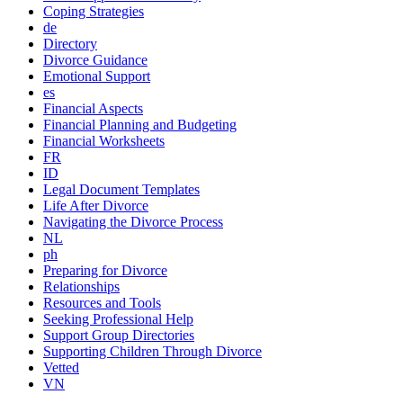
Coping Strategies
de
Directory
Divorce Guidance
Emotional Support
es
Financial Aspects
Financial Planning and Budgeting
Financial Worksheets
FR
ID
Legal Document Templates
Life After Divorce
Navigating the Divorce Process
NL
ph
Preparing for Divorce
Relationships
Resources and Tools
Seeking Professional Help
Support Group Directories
Supporting Children Through Divorce
Vetted
VN