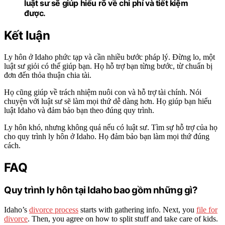
luật sư sẽ giúp hiểu rõ về chi phí và tiết kiệm
được.
Kết luận
Ly hôn ở Idaho phức tạp và cần nhiều bước pháp lý. Đừng lo, một
luật sư giỏi có thể giúp bạn. Họ hỗ trợ bạn từng bước, từ chuẩn bị
đơn đến thỏa thuận chia tài.
Họ cũng giúp về trách nhiệm nuôi con và hỗ trợ tài chính. Nói
chuyện với luật sư sẽ làm mọi thứ dễ dàng hơn. Họ giúp bạn hiểu
luật Idaho và đảm bảo bạn theo đúng quy trình.
Ly hôn khó, nhưng không quá nếu có luật sư. Tìm sự hỗ trợ của họ
cho quy trình ly hôn ở Idaho. Họ đảm bảo bạn làm mọi thứ đúng
cách.
FAQ
Quy trình ly hôn tại Idaho bao gồm những gì?
Idaho’s
divorce process
starts with gathering info. Next, you
file for
divorce
. Then, you agree on how to split stuff and take care of kids.