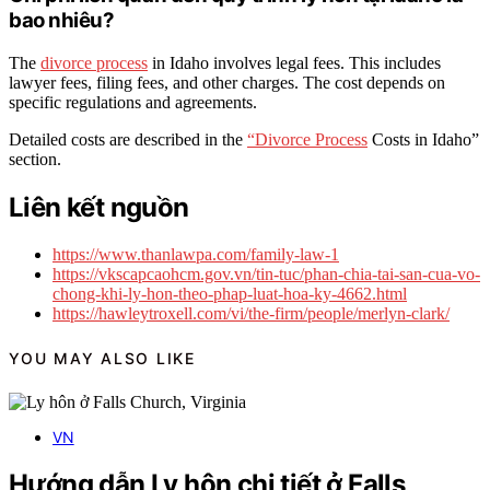
bao nhiêu?
The
divorce process
in Idaho involves legal fees. This includes
lawyer fees, filing fees, and other charges. The cost depends on
specific regulations and agreements.
Detailed costs are described in the
“Divorce Process
Costs in Idaho”
section.
Liên kết nguồn
https://www.thanlawpa.com/family-law-1
https://vkscapcaohcm.gov.vn/tin-tuc/phan-chia-tai-san-cua-vo-
chong-khi-ly-hon-theo-phap-luat-hoa-ky-4662.html
https://hawleytroxell.com/vi/the-firm/people/merlyn-clark/
YOU MAY ALSO LIKE
VN
Hướng dẫn Ly hôn chi tiết ở Falls