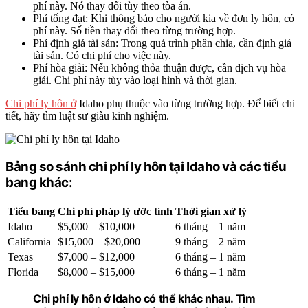
phí này. Nó thay đổi tùy theo tòa án.
Phí tống đạt: Khi thông báo cho người kia về đơn ly hôn, có
phí này. Số tiền thay đổi theo từng trường hợp.
Phí định giá tài sản: Trong quá trình phân chia, cần định giá
tài sản. Có chi phí cho việc này.
Phí hòa giải: Nếu không thỏa thuận được, cần dịch vụ hòa
giải. Chi phí này tùy vào loại hình và thời gian.
Chi phí ly hôn ở
Idaho phụ thuộc vào từng trường hợp. Để biết chi
tiết, hãy tìm luật sư giàu kinh nghiệm.
Bảng so sánh chi phí ly hôn tại Idaho và các tiểu
bang khác:
Tiểu bang
Chi phí pháp lý ước tính
Thời gian xử lý
Idaho
$5,000 – $10,000
6 tháng – 1 năm
California
$15,000 – $20,000
9 tháng – 2 năm
Texas
$7,000 – $12,000
6 tháng – 1 năm
Florida
$8,000 – $15,000
6 tháng – 1 năm
Chi phí ly hôn ở Idaho có thể khác nhau. Tìm