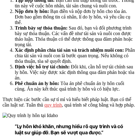
Tập hợp thông tin:
Bạn cần thu thập thông tin trước. Thông
tin này về cuộc hôn nhân, tài sản chung và nuôi con.
Nộp đơn ly hôn:
Bạn điền và nộp đơn ly hôn cho tòa án.
Đơn bao gồm thông tin cá nhân, lí do ly hôn, và yêu cầu cụ
thể.
Trình bày sự thỏa thuận:
Sau đó, bạn và đối phương trình
bày sự thỏa thuận. Các vấn đề như tài sản và nuôi con được
thảo luận. Thỏa thuận có thể được thông qua đàm phán hoặc
trọng tài.
Xác định phân chia tài sản và trách nhiệm nuôi con:
Phân
chia tài sản và nuôi con là bước quan trọng. Nếu không có
thỏa thuận, tòa sẽ quyết định.
Định việc hỗ trợ tài chính:
Đôi khi, cần hỗ trợ tài chính sau
ly hôn. Việc này được xác định thông qua đàm phán hoặc tòa
án.
Phê chuẩn án ly hôn:
Tòa án phê chuẩn án ly hôn cuối
cùng. Án này kết thúc quá trình ly hôn và có hiệu lực.
Thực hiện các bước cần sự tỉ mỉ và hiểu biết pháp luật. Bạn có thể
cần luật sư. Tuân thủ
quy trình
, quá trình sẽ công bằng và hợp pháp.
“Ly hôn khó khăn, nhưng hiểu rõ quy trình và có
luật sư giúp đỡ. Bạn sẽ vượt qua được.”