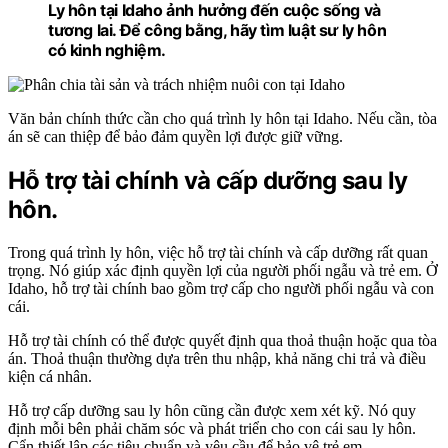
Ly hôn tại Idaho ảnh hưởng đến cuộc sống và
tương lai. Để công bằng, hãy tìm luật sư ly hôn
có kinh nghiệm.
Văn bản chính thức cần cho quá trình ly hôn tại Idaho. Nếu cần, tòa
án sẽ can thiệp để bảo đảm quyền lợi được giữ vững.
Hỗ trợ tài chính và cấp dưỡng sau ly
hôn.
Trong quá trình ly hôn, việc hỗ trợ tài chính và cấp dưỡng rất quan
trọng. Nó giúp xác định quyền lợi của người phối ngẫu và trẻ em. Ở
Idaho, hỗ trợ tài chính bao gồm trợ cấp cho người phối ngẫu và con
cái.
Hỗ trợ tài chính có thể được quyết định qua thoả thuận hoặc qua tòa
án. Thoả thuận thường dựa trên thu nhập, khả năng chi trả và điều
kiện cá nhân.
Hỗ trợ cấp dưỡng sau ly hôn cũng cần được xem xét kỹ. Nó quy
định mỗi bên phải chăm sóc và phát triển cho con cái sau ly hôn.
Cẩn thiết lập các tiêu chuẩn và yêu cầu để bảo vệ trẻ em.