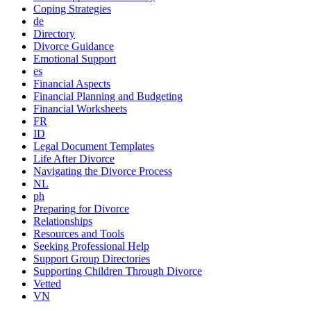
Coping Strategies
de
Directory
Divorce Guidance
Emotional Support
es
Financial Aspects
Financial Planning and Budgeting
Financial Worksheets
FR
ID
Legal Document Templates
Life After Divorce
Navigating the Divorce Process
NL
ph
Preparing for Divorce
Relationships
Resources and Tools
Seeking Professional Help
Support Group Directories
Supporting Children Through Divorce
Vetted
VN