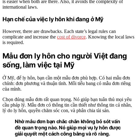
is easier when both are there. Also, it avoids the complexity of
international laws.
Hạn chế của việc ly hôn khi đang ở Mỹ
However, there are drawbacks. Each state’s legal rules can
complicate and increase the
cost of divorce
. Knowing the local laws
is required.
Mẫu đơn ly hôn cho người Việt đang
sống, làm việc tại Mỹ
Ở Mỹ, để ly hôn, bạn cần một mẫu đơn phù hợp. Có hai mẫu đơn
chính: đơn phương và thuận tình. Mỗi tiểu bang có mẫu đơn riêng
của mình.
Chọn đúng mẫu đơn rất quan trọng. Nó giúp bạn tuân thủ mọi yêu
cầu pháp lý. Mẫu đơn có thông tin cần thiết như thông tin cá nhân,
lý do ly hôn, quyền chăm sóc con, và phân chia tài sản.
Nhờ mẫu đơn bạn chắc chắn không bỏ sót vấn
đề quan trọng nào. Nó giúp mọi vụ ly hôn được
giải quyết một cách công bằng và rõ ràng.