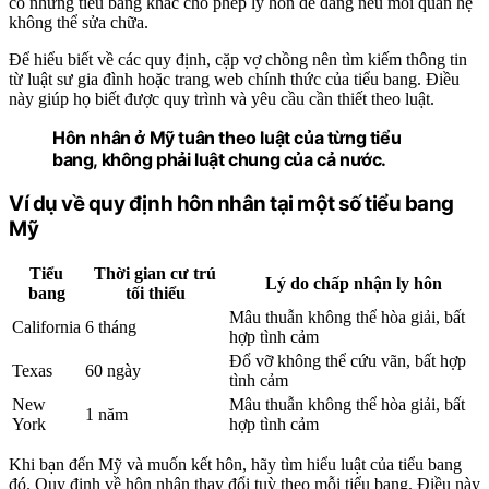
có những tiểu bang khác cho phép ly hôn dễ dàng nếu mối quan hệ
không thể sửa chữa.
Để hiểu biết về các quy định, cặp vợ chồng nên tìm kiếm thông tin
từ luật sư gia đình hoặc trang web chính thức của tiểu bang. Điều
này giúp họ biết được quy trình và yêu cầu cần thiết theo luật.
Hôn nhân ở Mỹ tuân theo luật của từng tiểu
bang, không phải luật chung của cả nước.
Ví dụ về quy định hôn nhân tại một số tiểu bang
Mỹ
Tiểu
Thời gian cư trú
Lý do chấp nhận ly hôn
bang
tối thiểu
Mâu thuẫn không thể hòa giải, bất
California
6 tháng
hợp tình cảm
Đổ vỡ không thể cứu vãn, bất hợp
Texas
60 ngày
tình cảm
New
Mâu thuẫn không thể hòa giải, bất
1 năm
York
hợp tình cảm
Khi bạn đến Mỹ và muốn kết hôn, hãy tìm hiểu luật của tiểu bang
đó. Quy định về hôn nhân thay đổi tuỳ theo mỗi tiểu bang. Điều này