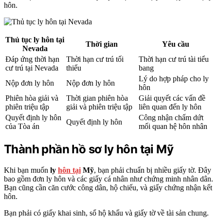
hôn.
Thủ tục ly hôn tại
Thời gian
Yêu cầu
Nevada
Đáp ứng thời hạn
Thời hạn cư trú tối
Thời hạn cư trú tài tiểu
cư trú tại Nevada
thiểu
bang
Lý do hợp pháp cho ly
Nộp đơn ly hôn
Nộp đơn ly hôn
hôn
Phiên hòa giải và
Thời gian phiên hòa
Giải quyết các vấn đề
phiên triệu tập
giải và phiên triệu tập
liên quan đến ly hôn
Quyết định ly hôn
Công nhận chấm dứt
Quyết định ly hôn
của Tòa án
mối quan hệ hôn nhân
Thành phần hồ sơ ly hôn tại Mỹ
Khi bạn muốn
ly
hôn tại
Mỹ
, bạn phải chuẩn bị nhiều giấy tờ. Đây
bao gồm đơn ly hôn và các giấy cá nhân như chứng minh nhân dân.
Bạn cũng cần căn cước công dân, hộ chiếu, và giấy chứng nhận kết
hôn.
Bạn phải có giấy khai sinh, sổ hộ khẩu và giấy tờ về tài sản chung.