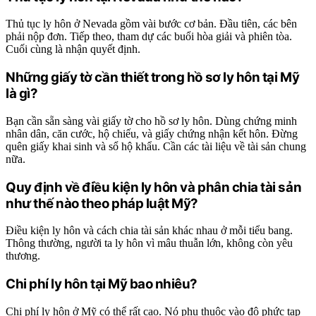
Thủ tục ly hôn ở Nevada gồm vài bước cơ bản. Đầu tiên, các bên
phải nộp đơn. Tiếp theo, tham dự các buổi hòa giải và phiên tòa.
Cuối cùng là nhận quyết định.
Những giấy tờ cần thiết trong hồ sơ ly hôn tại Mỹ
là gì?
Bạn cần sẵn sàng vài giấy tờ cho hồ sơ ly hôn. Dùng chứng minh
nhân dân, căn cước, hộ chiếu, và giấy chứng nhận kết hôn. Đừng
quên giấy khai sinh và sổ hộ khẩu. Cần các tài liệu về tài sản chung
nữa.
Quy định về điều kiện ly hôn và phân chia tài sản
như thế nào theo pháp luật Mỹ?
Điều kiện ly hôn và cách chia tài sản khác nhau ở mỗi tiểu bang.
Thông thường, người ta ly hôn vì mâu thuẫn lớn, không còn yêu
thương.
Chi phí ly hôn tại Mỹ bao nhiêu?
Chi phí ly hôn ở Mỹ có thể rất cao. Nó phụ thuộc vào độ phức tạp