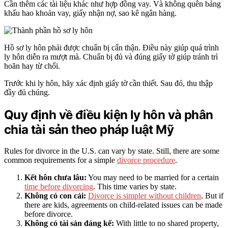
Cần thêm các tài liệu khác như hợp đồng vay. Và không quên bảng
khấu hao khoản vay, giấy nhận nợ, sao kê ngân hàng.
Hồ sơ ly hôn phải được chuẩn bị cẩn thận. Điều này giúp quá trình
ly hôn diễn ra mượt mà. Chuẩn bị đủ và đúng giấy tờ giúp tránh trì
hoãn hay từ chối.
Trước khi ly hôn, hãy xác định giấy tờ cần thiết. Sau đó, thu thập
đầy đủ chúng.
Quy định về điều kiện ly hôn và phân
chia tài sản theo pháp luật Mỹ
Rules for divorce in the U.S. can vary by state. Still, there are some
common requirements for a simple
divorce procedure
.
Kết hôn chưa lâu:
You may need to be married for a certain
time before divorcing
. This time varies by state.
Không có con cái:
Divorce is simpler without children
. But if
there are kids, agreements on child-related issues can be made
before divorce.
Không có tài sản đáng kể:
With little to no shared property,