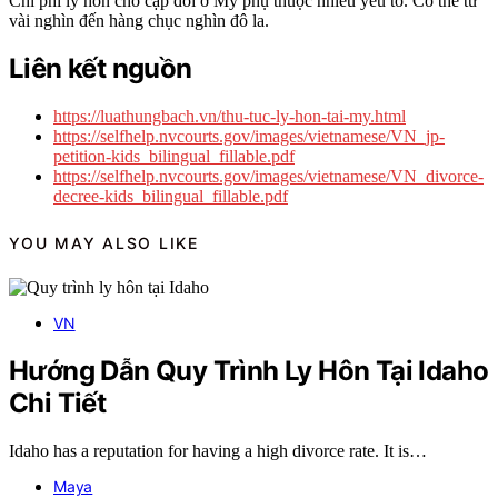
Chi phí ly hôn cho cặp đôi ở Mỹ phụ thuộc nhiều yếu tố. Có thể từ
vài nghìn đến hàng chục nghìn đô la.
Liên kết nguồn
https://luathungbach.vn/thu-tuc-ly-hon-tai-my.html
https://selfhelp.nvcourts.gov/images/vietnamese/VN_jp-
petition-kids_bilingual_fillable.pdf
https://selfhelp.nvcourts.gov/images/vietnamese/VN_divorce-
decree-kids_bilingual_fillable.pdf
YOU MAY ALSO LIKE
VN
Hướng Dẫn Quy Trình Ly Hôn Tại Idaho
Chi Tiết
Idaho has a reputation for having a high divorce rate. It is…
Maya