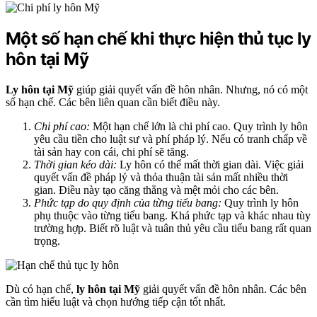
Một số hạn chế khi thực hiện thủ tục ly
hôn tại Mỹ
Ly hôn tại Mỹ
giúp giải quyết vấn đề hôn nhân. Nhưng, nó có một
số hạn chế. Các bên liên quan cần biết điều này.
Chi phí cao:
Một hạn chế lớn là chi phí cao. Quy trình ly hôn
yêu cầu tiền cho luật sư và phí pháp lý. Nếu có tranh chấp về
tài sản hay con cái, chi phí sẽ tăng.
Thời gian kéo dài:
Ly hôn có thể mất thời gian dài. Việc giải
quyết vấn đề pháp lý và thỏa thuận tài sản mất nhiều thời
gian. Điều này tạo căng thẳng và mệt mỏi cho các bên.
Phức tạp do quy định của từng tiểu bang:
Quy trình ly hôn
phụ thuộc vào từng tiểu bang. Khá phức tạp và khác nhau tùy
trường hợp. Biết rõ luật và tuân thủ yêu cầu tiểu bang rất quan
trọng.
Dù có hạn chế,
ly hôn tại Mỹ
giải quyết vấn đề hôn nhân. Các bên
cần tìm hiểu luật và chọn hướng tiếp cận tốt nhất.