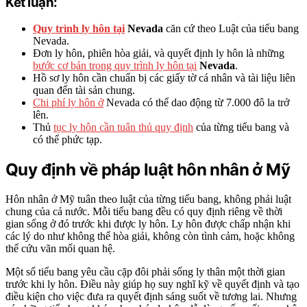
Kết luận:
Quy trình ly hôn tại
Nevada
căn cứ theo Luật của tiểu bang
Nevada.
Đơn ly hôn, phiên hòa giải, và quyết định ly hôn là những
bước cơ bản trong quy trình ly hôn tại
Nevada
.
Hồ sơ ly hôn cần chuẩn bị các giấy tờ cá nhân và tài liệu liên
quan đến tài sản chung.
Chi phí ly hôn ở
Nevada có thể dao động từ 7.000 đô la trở
lên.
Thủ
tục ly hôn cần tuân thủ quy định
của từng tiểu bang và
có thể phức tạp.
Quy định về pháp luật hôn nhân ở Mỹ
Hôn nhân ở Mỹ tuân theo luật của từng tiểu bang, không phải luật
chung của cả nước. Mỗi tiểu bang đều có quy định riêng về thời
gian sống ở đó trước khi được ly hôn. Ly hôn được chấp nhận khi
các lý do như không thể hòa giải, không còn tình cảm, hoặc không
thể cứu vãn mối quan hệ.
Một số tiểu bang yêu cầu cặp đôi phải sống ly thân một thời gian
trước khi ly hôn. Điều này giúp họ suy nghĩ kỹ về quyết định và tạo
điều kiện cho việc đưa ra quyết định sáng suốt về tương lai. Nhưng