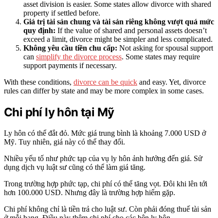
asset division is easier. Some states allow divorce with shared
property if settled before.
Giá trị tài sản chung và tài sản riêng không vượt quá mức
quy định:
If the value of shared and personal assets doesn’t
exceed a limit, divorce might be simpler and less complicated.
Không yêu cầu tiền chu cấp:
Not asking for spousal support
can
simplify the divorce process
. Some states may require
support payments if necessary.
With these conditions,
divorce can be quick
and easy. Yet, divorce
rules can differ by state and may be more complex in some cases.
Chi phí ly hôn tại Mỹ
Ly hôn có thể đắt đỏ. Mức giá trung bình là khoảng 7.000 USD ở
Mỹ. Tuy nhiên, giá này có thể thay đổi.
Nhiều yếu tố như phức tạp của vụ ly hôn ảnh hưởng đến giá. Sử
dụng dịch vụ luật sư cũng có thể làm giá tăng.
Trong trường hợp phức tạp, chi phí có thể tăng vọt. Đôi khi lên tới
hơn 100.000 USD. Nhưng đây là trường hợp hiếm gặp.
Chi phí không chỉ là tiền trả cho luật sư. Còn phải đóng thuế tài sản
ở mỗi bang. Điều này thêm chi phí cho các bên ly hôn.