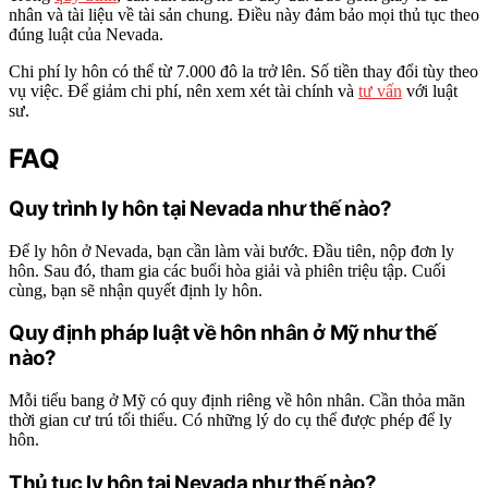
nhân và tài liệu về tài sản chung. Điều này đảm bảo mọi thủ tục theo
đúng luật của Nevada.
Chi phí ly hôn có thể từ 7.000 đô la trở lên. Số tiền thay đổi tùy theo
vụ việc. Để giảm chi phí, nên xem xét tài chính và
tư vấn
với luật
sư.
FAQ
Quy trình ly hôn tại Nevada như thế nào?
Để ly hôn ở Nevada, bạn cần làm vài bước. Đầu tiên, nộp đơn ly
hôn. Sau đó, tham gia các buổi hòa giải và phiên triệu tập. Cuối
cùng, bạn sẽ nhận quyết định ly hôn.
Quy định pháp luật về hôn nhân ở Mỹ như thế
nào?
Mỗi tiểu bang ở Mỹ có quy định riêng về hôn nhân. Cần thỏa mãn
thời gian cư trú tối thiểu. Có những lý do cụ thể được phép để ly
hôn.
Thủ tục ly hôn tại Nevada như thế nào?