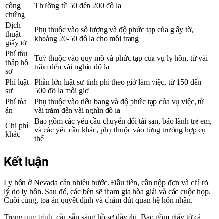
công
Thường từ 50 đến 200 đô la
chứng
Dịch
Phụ thuộc vào số lượng và độ phức tạp của giấy tờ,
thuật
khoảng 20-50 đô la cho mỗi trang
giấy tờ
Phí thu
Tuỳ thuộc vào quy mô và phức tạp của vụ ly hôn, từ vài
thập hồ
trăm đến vài nghìn đô la
sơ
Phí luật
Phần lớn luật sư tính phí theo giờ làm việc, từ 150 đến
sư
500 đô la mỗi giờ
Phí tòa
Phụ thuộc vào tiểu bang và độ phức tạp của vụ việc, từ
án
vài trăm đến vài nghìn đô la
Bao gồm các yêu cầu chuyển đổi tài sản, bảo lãnh trẻ em,
Chi phí
và các yêu cầu khác, phụ thuộc vào từng trường hợp cụ
khác
thể
Kết luận
Ly hôn ở Nevada cần nhiều bước. Đầu tiên, cần nộp đơn và chỉ rõ
lý do ly hôn. Sau đó, các bên sẽ tham gia hòa giải và các cuộc họp.
Cuối cùng, tòa án quyết định và chấm dứt quan hệ hôn nhân.
Trong
quy trình
, cần sẵn sàng hồ sơ đầy đủ. Bao gồm giấy tờ cá