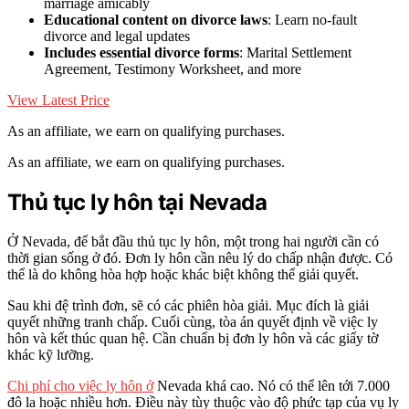
marriage amicably
Educational content on divorce laws
: Learn no-fault
divorce and legal updates
Includes essential divorce forms
: Marital Settlement
Agreement, Testimony Worksheet, and more
View Latest Price
As an affiliate, we earn on qualifying purchases.
As an affiliate, we earn on qualifying purchases.
Thủ tục ly hôn tại Nevada
Ở Nevada, để bắt đầu thủ tục ly hôn, một trong hai người cần có
thời gian sống ở đó. Đơn ly hôn cần nêu lý do chấp nhận được. Có
thể là do không hòa hợp hoặc khác biệt không thể giải quyết.
Sau khi đệ trình đơn, sẽ có các phiên hòa giải. Mục đích là giải
quyết những tranh chấp. Cuối cùng, tòa án quyết định về việc ly
hôn và kết thúc quan hệ. Cần chuẩn bị đơn ly hôn và các giấy tờ
khác kỹ lưỡng.
Chi phí cho việc ly hôn ở
Nevada khá cao. Nó có thể lên tới 7.000
đô la hoặc nhiều hơn. Điều này tùy thuộc vào độ phức tạp của vụ ly