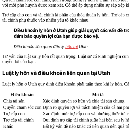
với mỗi phụ huynh được xem xét. Có thể áp dụng nhiều sự sắp xếp 
Trợ cấp cho con và tài chính là phần của thỏa thuận ly hôn. Trợ cấp 
tài chính phụ thuộc vào nhiều yếu tố khác nhau.
Điều khoản ly hôn ở Utah giúp giải quyết các vấn đề tr
đảm bảo quyền lợi của bạn được bảo vệ.
Điều khoản liên quan đến ly
hôn tại
Utah
Tư vấn của luật sư ly hôn rất quan trọng. Luật sư có kinh nghiệm cun
quyền lợi của bạn.
Luật ly hôn và điều khoản liên quan tại Utah
Luật ly hôn ở Utah quy định điều khoản phải tuân theo khi ly hôn. 
Điều khoản
Mô tả
Chia tài sản
Xác định quyền sở hữu và chia tài sản chung
Quyền chăm sóc con
Định rõ quyền lợi và trách nhiệm của cả hai p
Trợ cấp con
Xác định mức trợ cấp con và phương thức trả c
Trợ cấp tài chính
Qui định trợ cấp tài chính giữa hai bên sau ly h
Khác
Bất kỳ vấn đề nào khác có liên quan đến quá tr