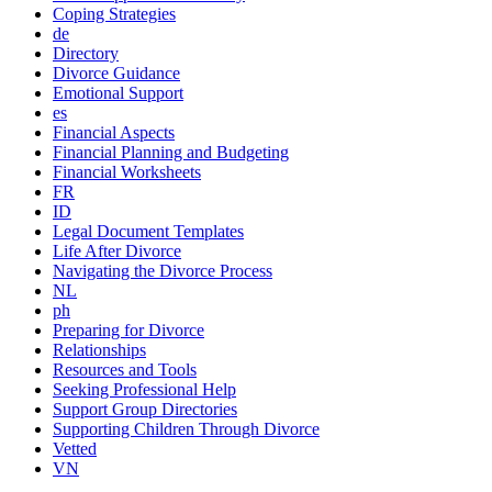
Coping Strategies
de
Directory
Divorce Guidance
Emotional Support
es
Financial Aspects
Financial Planning and Budgeting
Financial Worksheets
FR
ID
Legal Document Templates
Life After Divorce
Navigating the Divorce Process
NL
ph
Preparing for Divorce
Relationships
Resources and Tools
Seeking Professional Help
Support Group Directories
Supporting Children Through Divorce
Vetted
VN