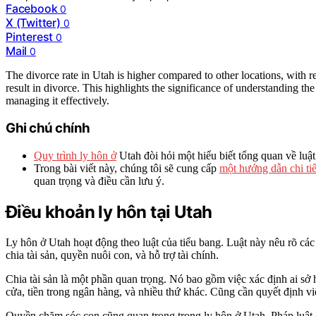
Facebook
0
X (Twitter)
0
Pinterest
0
Mail
0
The divorce rate in Utah is higher compared to other locations, with r
result in divorce. This highlights the significance of understanding th
managing it effectively.
Ghi chú chính
Quy trình ly hôn ở
Utah đòi hỏi một hiểu biết tổng quan về luật
Trong bài viết này, chúng tôi sẽ cung cấp
một hướng dẫn chi tiết
quan trọng và điều cần lưu ý.
Điều khoản ly hôn tại Utah
Ly hôn ở Utah hoạt động theo luật của tiểu bang. Luật này nêu rõ cá
chia tài sản, quyền nuôi con, và hỗ trợ tài chính.
Chia tài sản là một phần quan trọng. Nó bao gồm việc xác định ai sở 
cửa, tiền trong ngân hàng, và nhiều thứ khác. Cũng cần quyết định vi
Quyền chăm sóc con cũng quan trọng trong ly hôn ở Utah. Pháp luật ch