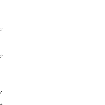
or
gữ
hà
rẻ