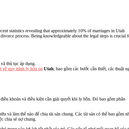
ecent statistics revealing that approximately 10% of marriages in Utah
e divorce process. Being knowledgeable about the legal steps is crucial f
 và thủ tục áp dụng.
 về quy trình ly hôn tại
Utah
, bao gồm các bước cần thiết, các thuật n
c điều khoản và điều kiện cần giải quyết khi ly hôn. Đó bao gồm phân
hữu và làm thế nào để chia tài sản chung. Các tài sản có thể bao gồm n
ệc chia sẻ nợ chung.
ú trọng vào lợi ích tốt nhất của trẻ. Các yếu tố như mối quan hệ của t